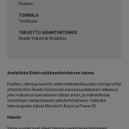
Fineltec
TOIMIALA
Teollisuus
TARJOTTU ASIANTUNTEMUS
Ready Industrial Analytics
Analytiikka Elektroniikkavalmistuksen tukena
Fineltec, vahva ja luotettu elekronikkateollisuuden toimija ryhtyi
yhteistyöhön Ready Solutionsin kanssa luodakseen ratkaisun,
joka maksimoi operatiivisen datan arvon, ja mahdollistaa
toimintojen datapohjaisen jatkokehittämisen. Valituiksi
teknologioiksi tulivat Microsoft Azure ja Power BI.
Haaste
Viime vuodet ovat olleet täynnä merkittävää globaalien