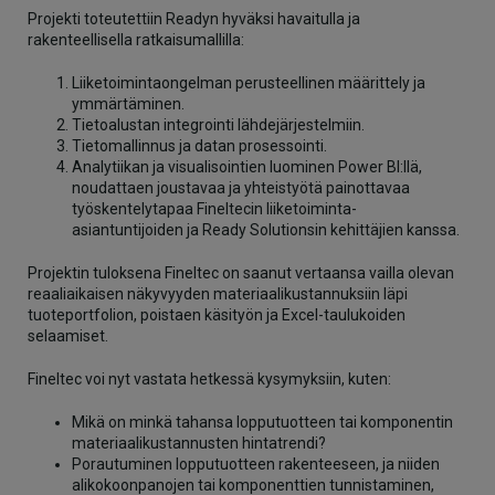
Projekti toteutettiin Readyn hyväksi havaitulla ja
rakenteellisella ratkaisumallilla:
Liiketoimintaongelman perusteellinen määrittely ja
ymmärtäminen.
Tietoalustan integrointi lähdejärjestelmiin.
Tietomallinnus ja datan prosessointi.
Analytiikan ja visualisointien luominen Power BI:llä,
noudattaen joustavaa ja yhteistyötä painottavaa
työskentelytapaa Fineltecin liiketoiminta-
asiantuntijoiden ja Ready Solutionsin kehittäjien kanssa.
Projektin tuloksena Fineltec on saanut vertaansa vailla olevan
reaaliaikaisen näkyvyyden materiaalikustannuksiin läpi
tuoteportfolion, poistaen käsityön ja Excel-taulukoiden
selaamiset.
Fineltec voi nyt vastata hetkessä kysymyksiin, kuten:
Mikä on minkä tahansa lopputuotteen tai komponentin
materiaalikustannusten hintatrendi?
Porautuminen lopputuotteen rakenteeseen, ja niiden
alikokoonpanojen tai komponenttien tunnistaminen,