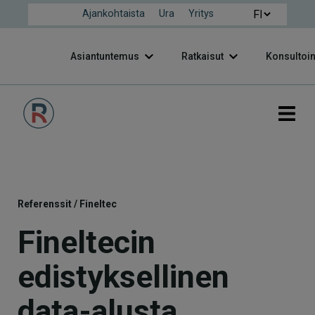
Ajankohtaista
Ura
Yritys
Asiantuntemus
Ratkaisut
Konsultoin
Referenssit
/
Fineltec
Fineltecin
edistyksellinen
data-alusta