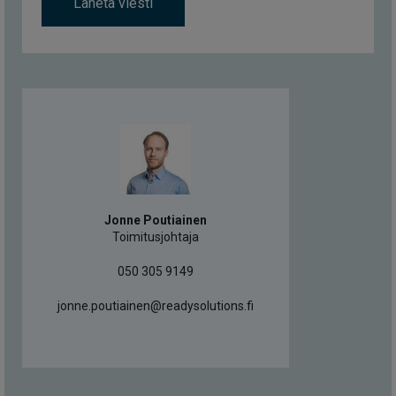
Lähetä viesti
Jonne Poutiainen
Toimitusjohtaja
050 305 9149
jonne.poutiainen@readysolutions.fi