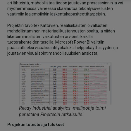
eri lähteistä, mahdollistaa tiedon joustavan prosessoinnin ja voi
myöhemmässä vaiheessa skaalautua tekoälysovellusten
vaatimiin laajempiinkin laskentakapasiteettitarpeisiin.
Projektin tavoite? Kattavien, reaaliaikaisten oivallusten
mahdollistaminen materiaalikustannusten osalta, ja niiden
liiketoiminnallisten vaikutusten arviointi kaikilla
tuoterakenteiden tasoilla. Microsoft Power BI valittiin
pääasialliseksi visualisointityökaluksi helppokäyttöisyyden ja
joustavien visualisointimahdollisuuksien ansiosta.
Ready Industrial analytics -mallipohja toimi
perustana Fineltecin ratkaisulle.
Projektin toteutus
ja tulokset