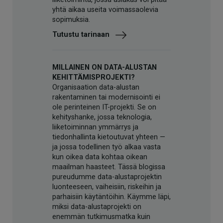
yhtä aikaa useita voimassaolevia
sopimuksia.
Tutustu tarinaan
MILLAINEN ON DATA-ALUSTAN
KEHITTÄMISPROJEKTI?
Organisaation data-alustan
rakentaminen tai modernisointi ei
ole perinteinen IT-projekti. Se on
kehityshanke, jossa teknologia,
liiketoiminnan ymmärrys ja
tiedonhallinta kietoutuvat yhteen —
ja jossa todellinen työ alkaa vasta
kun oikea data kohtaa oikean
maailman haasteet. Tässä blogissa
pureudumme data-alustaprojektin
luonteeseen, vaiheisiin, riskeihin ja
parhaisiin käytäntöihin. Käymme läpi,
miksi data-alustaprojekti on
enemmän tutkimusmatka kuin