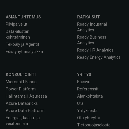
ASIANTUNTEMUS
RATKAISUT
Pilvipalvelut
Ready Industrial
Analytics
Data-alustan
kehittäminen
Ready Business
Analytics
Tekoäly ja Agentit
Ready HR Analytics
Edistynyt analytiikka
Ready Energy Analytics
KONSULTOINTI
YRITYS
Microsoft Fabric
Etusivu
Power Platform
Referenssit
Hallintamalli Azuressa
Ajankohtaista
Azure Databricks
Ura
Azure Data Platform
Yrityksestä
Energia-, kaasu- ja
Ota yhteyttä
vesitoimiala
Tietosuojaseloste