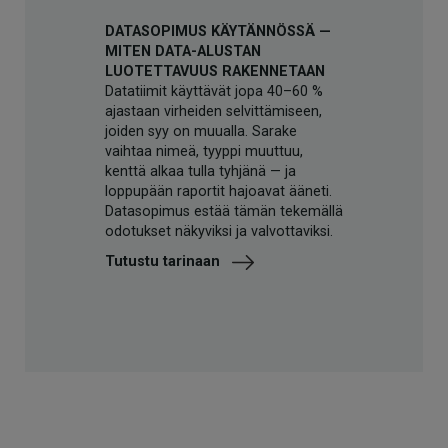
DATASOPIMUS KÄYTÄNNÖSSÄ —
MITEN DATA-ALUSTAN
LUOTETTAVUUS RAKENNETAAN
Datatiimit käyttävät jopa 40–60 %
ajastaan virheiden selvittämiseen,
joiden syy on muualla. Sarake
vaihtaa nimeä, tyyppi muuttuu,
kenttä alkaa tulla tyhjänä — ja
loppupään raportit hajoavat ääneti.
Datasopimus estää tämän tekemällä
odotukset näkyviksi ja valvottaviksi.
Tutustu tarinaan