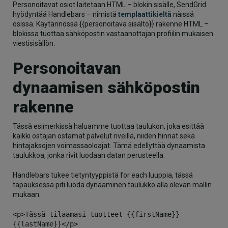
Personoitavat osiot laitetaan HTML – blokin sisälle, SendGrid
hyödyntää Handlebars – nimistä
templaattikieltä
näissä
osissa. Käytännössä {{personoitava sisältö}} rakenne HTML –
blokissa tuottaa sähköpostin vastaanottajan profiilin mukaisen
viestisisällön.
Personoitavan
dynaamisen sähköpostin
rakenne
Tässä esimerkissä haluamme tuottaa taulukon, joka esittää
kaikki ostajan ostamat palvelut riveillä, niiden hinnat sekä
hintajaksojen voimassaoloajat. Tämä edellyttää dynaamista
taulukkoa, jonka rivit luodaan datan perusteella.
Handlebars tukee tietyntyyppistä for each luuppia, tässä
tapauksessa piti luoda dynaaminen taulukko alla olevan mallin
mukaan.
<p>Tässä tilaamasi tuotteet {{firstName}} 
{{lastName}}</p>
