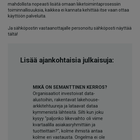
mahdollista nopeasti lisätä omaan liiketoimintaprosessiin
toiminnallisuuksia, kaikkea ei kannata kehittää itse vaan ottaa
käyttöön palveluita.
Ja sähköpostin vastaanottajalle personoitu sähköposti näyttää
tältä!
Lisää ajankohtaisia julkaisuja:
MIKÄ ON SEMANTTINEN KERROS?
Organisaatiot investoivat data-
alustoihin, rakentavat lakehouse-
arkkitehtuureja ja lataavat dataa
kymmenistä lähteistä. Silti kun joku
kysyy "paljonko liikevaihto oli viime
kvartaalilla asiakasryhmittäin ja
tuotteittain?", kolme ihmistä antaa
kolme eri vastausta. Ongelma ei ole