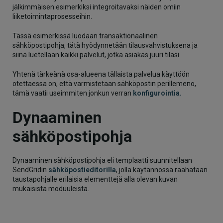
jälkimmäisen esimerkiksi integroitavaksi näiden omiin
liiketoimintaprosesseihin.
Tässä esimerkissä luodaan transaktionaalinen
sähköpostipohja, tätä hyödynnetään tilausvahvistuksena ja
siinä luetellaan kaikki palvelut, jotka asiakas juuri tilasi.
Yhtenä tärkeänä osa-alueena tällaista palvelua käyttöön
otettaessa on, että varmistetaan sähköpostin perillemeno,
tämä vaatii useimmiten jonkun verran
konfigurointia.
Dynaaminen
sähköpostipohja
Dynaaminen sähköpostipohja eli templaatti suunnitellaan
SendGridin
sähköpostieditorilla
, jolla käytännössä raahataan
taustapohjalle erilaisia elementtejä alla olevan kuvan
mukaisista moduuleista.