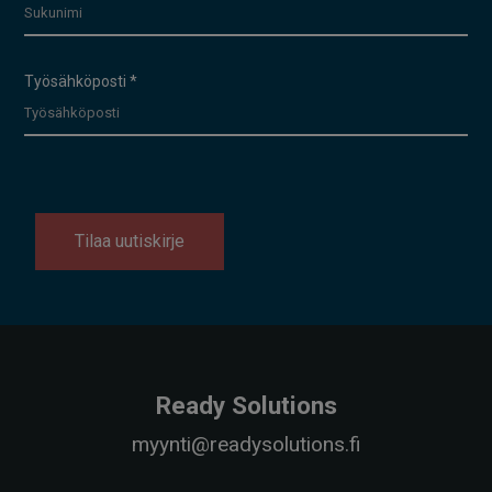
Työsähköposti
*
Tilaa uutiskirje
Ready Solutions
myynti@readysolutions.fi