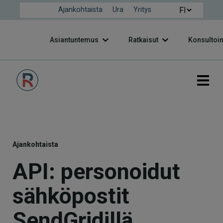
Ajankohtaista
Ura
Yritys
Asiantuntemus
Ratkaisut
Konsultoin
Ajankohtaista
API: personoidut
sähköpostit
SendGridillä