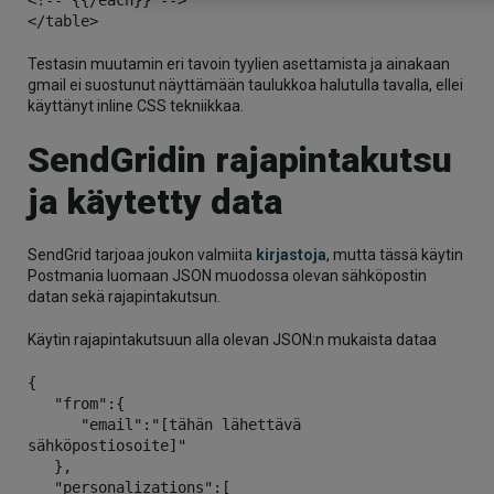
<!-- {{/each}} -->

</table>
Testasin muutamin eri tavoin tyylien asettamista ja ainakaan
gmail ei suostunut näyttämään taulukkoa halutulla tavalla, ellei
käyttänyt inline CSS tekniikkaa.
SendGridin rajapintakutsu
ja käytetty data
SendGrid tarjoaa joukon valmiita
kirjastoja
, mutta tässä käytin
Postmania luomaan JSON muodossa olevan sähköpostin
datan sekä rajapintakutsun.
Käytin rajapintakutsuun alla olevan JSON:n mukaista dataa
{

   "from":{

      "email":"[tähän lähettävä 
sähköpostiosoite]"

   },

   "personalizations":[
