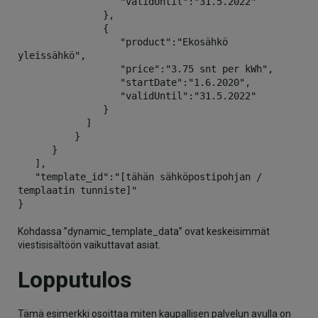
                  "validUntil":"31.5.2022"

               },

               {

                  "product":"Ekosähkö 
yleissähkö",

                  "price":"3.75 snt per kWh",

                  "startDate":"1.6.2020",

                  "validUntil":"31.5.2022"

               }

            ]

          }

      }

   ],

   "template_id":"[tähän sähköpostipohjan / 
templaatin tunniste]"

}
Kohdassa ”dynamic_template_data” ovat keskeisimmät
viestisisältöön vaikuttavat asiat.
Lopputulos
Tämä esimerkki osoittaa miten kaupallisen palvelun avulla on