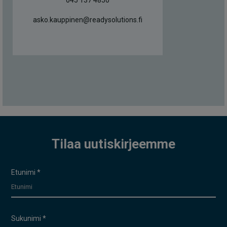
045 137 4850
asko.kauppinen@readysolutions.fi
Tilaa uutiskirjeemme
Uutiskirje
Etunimi
*
Sukunimi
*