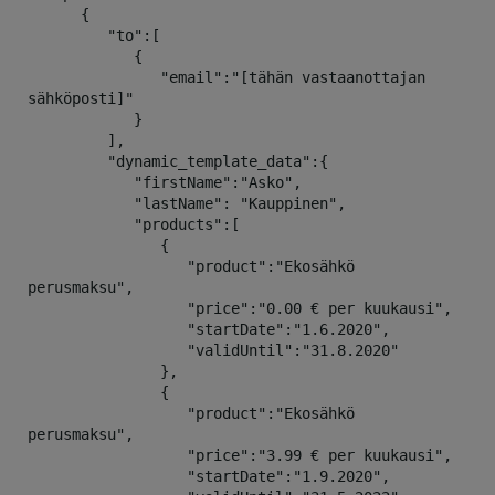
      {

         "to":[

            {

               "email":"[tähän vastaanottajan 
sähköposti]"

            }

         ],

         "dynamic_template_data":{

            "firstName":"Asko",

            "lastName": "Kauppinen",

            "products":[

               {

                  "product":"Ekosähkö 
perusmaksu",

                  "price":"0.00 € per kuukausi",

                  "startDate":"1.6.2020",

                  "validUntil":"31.8.2020"

               },

               {

                  "product":"Ekosähkö 
perusmaksu",

                  "price":"3.99 € per kuukausi",

                  "startDate":"1.9.2020",
