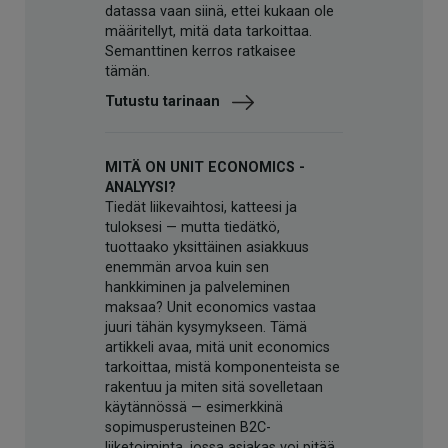
datassa vaan siinä, ettei kukaan ole
määritellyt, mitä data tarkoittaa.
Semanttinen kerros ratkaisee
tämän.
Tutustu tarinaan
MITÄ ON UNIT ECONOMICS -
ANALYYSI?
Tiedät liikevaihtosi, katteesi ja
tuloksesi — mutta tiedätkö,
tuottaako yksittäinen asiakkuus
enemmän arvoa kuin sen
hankkiminen ja palveleminen
maksaa? Unit economics vastaa
juuri tähän kysymykseen. Tämä
artikkeli avaa, mitä unit economics
tarkoittaa, mistä komponenteista se
rakentuu ja miten sitä sovelletaan
käytännössä — esimerkkinä
sopimusperusteinen B2C-
liiketoiminta, jossa asiakas voi pitää