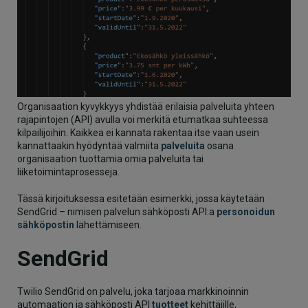
Organisaation kyvykkyys yhdistää erilaisia palveluita yhteen
rajapintojen (API) avulla voi merkitä etumatkaa suhteessa
kilpailijoihin. Kaikkea ei kannata rakentaa itse vaan usein
kannattaakin hyödyntää valmiita
palveluita
osana
organisaation tuottamia omia palveluita tai
liiketoimintaprosesseja.
Tässä kirjoituksessa esitetään esimerkki, jossa käytetään
SendGrid – nimisen palvelun sähköposti API:a
personoidun
sähköpostin
lähettämiseen.
SendGrid
Twilio SendGrid on palvelu, joka tarjoaa markkinoinnin
automaation ja sähköposti API
tuotteet
kehittäjille,