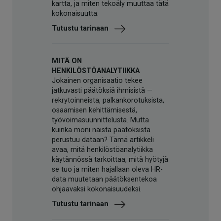
kartta, ja miten tekoäly muuttaa tätä
kokonaisuutta.
Tutustu tarinaan
MITÄ ON
HENKILÖSTÖANALYTIIKKA
Jokainen organisaatio tekee
jatkuvasti päätöksiä ihmisistä —
rekrytoinneista, palkankorotuksista,
osaamisen kehittämisestä,
työvoimasuunnittelusta. Mutta
kuinka moni näistä päätöksistä
perustuu dataan? Tämä artikkeli
avaa, mitä henkilöstöanalytiikka
käytännössä tarkoittaa, mitä hyötyjä
se tuo ja miten hajallaan oleva HR-
data muutetaan päätöksentekoa
ohjaavaksi kokonaisuudeksi.
Tutustu tarinaan