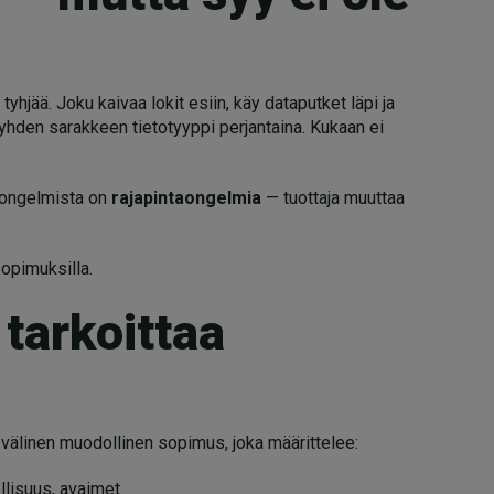
yhjää. Joku kaivaa lokit esiin, käy dataputket läpi ja
n yhden sarakkeen tietotyyppi perjantaina. Kukaan ei
tuongelmista on
rajapintaongelmia
— tuottaja muuttaa
sopimuksilla.
tarkoittaa
n välinen muodollinen sopimus, joka määrittelee:
llisuus, avaimet