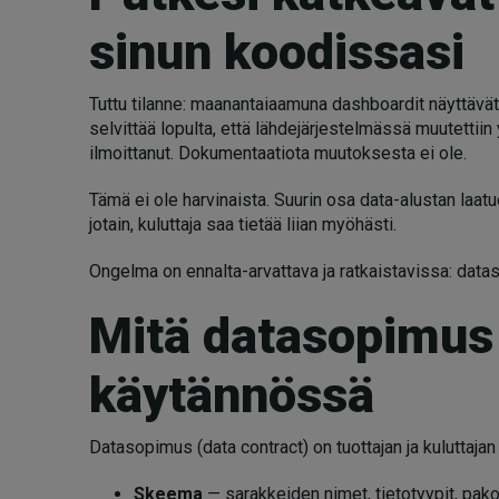
sinun koodissasi
Tuttu tilanne: maanantaiaamuna dashboardit näyttävät t
selvittää lopulta, että lähdejärjestelmässä muutettii
ilmoittanut. Dokumentaatiota muutoksesta ei ole.
Tämä ei ole harvinaista. Suurin osa data-alustan laa
jotain, kuluttaja saa tietää liian myöhästi.
Ongelma on ennalta-arvattava ja ratkaistavissa: data
Mitä datasopimus 
käytännössä
Datasopimus (data contract) on tuottajan ja kuluttaja
Skeema
— sarakkeiden nimet, tietotyypit, pako