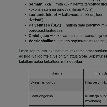
Semantiikka
— mitä kukin kenttä tarkoittaa li
kokonaissumma eurossa, ilman ALV:a")
Laatuodotukset
— kattavuus, uniikkius, tuoreus
riveistä")
Palvelutaso (SLA)
— milloin data päivittyy, mi
poikkeustilanteessa
Omistajuus
— kuka vastaa datan laadusta ja k
Versionhallinta
— miten sopimusta muutetaan,
Ilman sopimusta jokainen tiimi rakentaa omat puolustu
ad hoc -validointeja. Se on tuhlattua työtä. Sopimukse
kuluttaja tietää tarkalleen mitä odottaa.
Tilanne
Ilman d
Skeemamuutos
Hiljaisesti ri
Laatuongelma
Kuluttaja huom
myöhään)