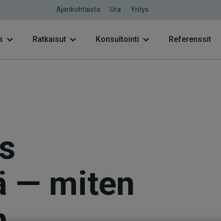
Ajankohtaista
Ura
Yritys
s
Ratkaisut
Konsultointi
Referenssit
s
ä — miten
n