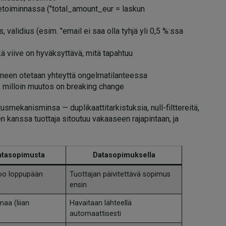
iketoiminnassa ("total_amount_eur = laskun
, validius (esim. "email ei saa olla tyhjä yli 0,5 %:ssa
kä viive on hyväksyttävä, mitä tapahtuu
eneen otetaan yhteyttä ongelmatilanteessa
 milloin muutos on breaking change
smekanisminsa — duplikaattitarkistuksia, null-filttereitä,
n kanssa tuottaja sitoutuu vakaaseen rajapintaan, ja
atasopimusta
Datasopimuksella
kkoo loppupään
Tuottajan päivitettävä sopimus
ensin
aa (liian
Havaitaan lähteellä
automaattisesti