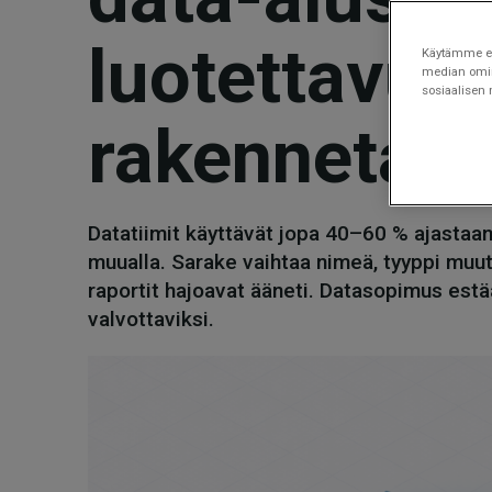
luotettavuu
Käytämme evä
median omina
sosiaalisen
rakennetaa
Datatiimit käyttävät jopa 40–60 % ajastaan
muualla. Sarake vaihtaa nimeä, tyyppi muutt
raportit hajoavat ääneti. Datasopimus est
valvottaviksi.