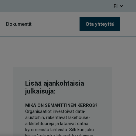
Dokumentit
Ota yhteyttä
Lisää ajankohtaisia
julkaisuja:
MIKÄ ON SEMANTTINEN KERROS?
Organisaatiot investoivat data-
alustoihin, rakentavat lakehouse-
arkkitehtuureja ja lataavat dataa
kymmenistä lähteistä. Silti kun joku
kysyy "paljonko liikevaihto oli viime