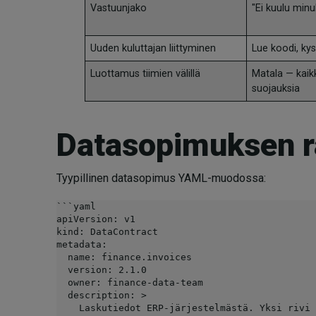
Vastuunjako
"Ei kuulu minu
Uuden kuluttajan liittyminen
Lue koodi, kys
Luottamus tiimien välillä
Matala — kaik
suojauksia
Datasopimuksen r
Tyypillinen datasopimus YAML-muodossa:
```yaml

apiVersion: v1

kind: DataContract

metadata:

  name: finance.invoices

  version: 2.1.0

  owner: finance-data-team

  description: >

    Laskutiedot ERP-järjestelmästä. Yksi rivi per lasku.
