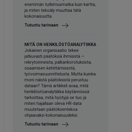
enemmän tutkimusmatka kuin kartta,
ja miten tekoäly muuttaa tätä
kokonaisuutta.
Tutustu tarinaan
MITÄ ON HENKILÖSTÖANALYTIIKKA
Jokainen organisaatio tekee
jatkuvasti päätöksiä ihmisistä —
rekrytoinneista, palkankorotuksista,
osaamisen kehittämisestä,
työvoimasuunnittelusta. Mutta kuinka
moni näistä päätöksistä perustuu
dataan? Tämä artikkeli avaa, mitä
henkilöstöanalytiikka käytännössä
tarkoittaa, mitä hyötyjä se tuo ja
miten hajallaan oleva HR-data
muutetaan päätöksentekoa
ohjaavaksi kokonaisuudeksi.
Tutustu tarinaan