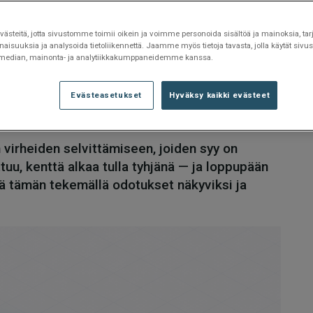
s
steitä, jotta sivustomme toimii oikein ja voimme personoida sisältöä ja mainoksia, tarj
isuuksia ja analysoida tietoliikennettä. Jaamme myös tietoja tavasta, jolla käytät si
 median, mainonta- ja analytiikkakumppaneidemme kanssa.
n
Evästeasetukset
Hyväksy kaikki evästeet
 virheiden selvittämiseen, joiden syy on
uu, kenttä alkaa tulla tyhjänä — ja loppupään
ää tämän tekemällä odotukset näkyviksi ja