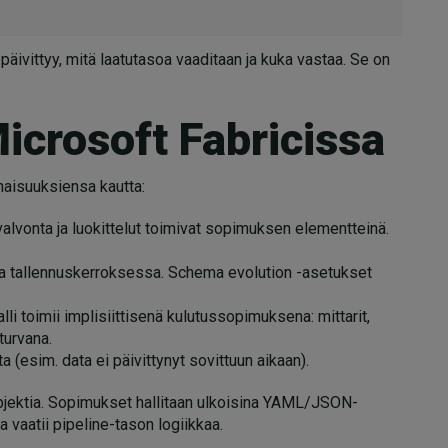
päivittyy, mitä laatutasoa vaaditaan ja kuka vastaa. Se on
crosoft Fabricissa
aisuuksiensa kautta:
lvonta ja luokittelut toimivat sopimuksen elementteinä.
 tallennuskerroksessa. Schema evolution -asetukset
i toimii implisiittisenä kulutussopimuksena: mittarit,
 turvana.
(esim. data ei päivittynyt sovittuun aikaan).
bjektia. Sopimukset hallitaan ulkoisina YAML/JSON-
a vaatii pipeline-tason logiikkaa.