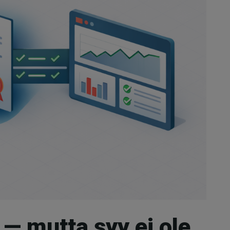
 — mutta syy ei ole