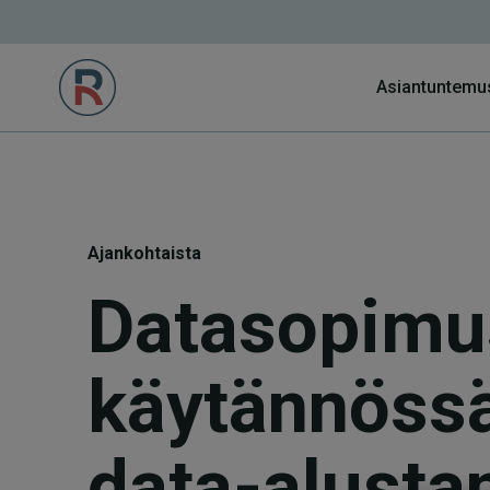
Asiantuntemu
Ajankohtaista
Datasopimu
käytännöss
data-alusta