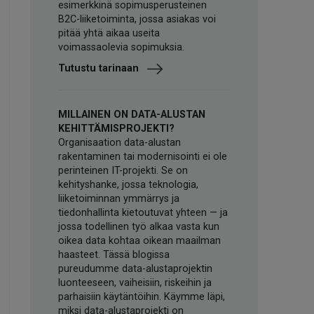
esimerkkinä sopimusperusteinen
B2C-liiketoiminta, jossa asiakas voi
pitää yhtä aikaa useita
voimassaolevia sopimuksia.
Tutustu tarinaan
MILLAINEN ON DATA-ALUSTAN
KEHITTÄMISPROJEKTI?
Organisaation data-alustan
rakentaminen tai modernisointi ei ole
perinteinen IT-projekti. Se on
kehityshanke, jossa teknologia,
liiketoiminnan ymmärrys ja
tiedonhallinta kietoutuvat yhteen — ja
jossa todellinen työ alkaa vasta kun
oikea data kohtaa oikean maailman
haasteet. Tässä blogissa
pureudumme data-alustaprojektin
luonteeseen, vaiheisiin, riskeihin ja
parhaisiin käytäntöihin. Käymme läpi,
miksi data-alustaprojekti on