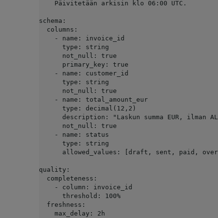
    Päivitetään arkisin klo 06:00 UTC.

schema:

  columns:

    - name: invoice_id

      type: string

      not_null: true

      primary_key: true

    - name: customer_id

      type: string

      not_null: true

    - name: total_amount_eur

      type: decimal(12,2)

      description: "Laskun summa EUR, ilman ALV:a"

      not_null: true

    - name: status

      type: string

      allowed_values: [draft, sent, paid, overdue, cancelled]

quality:

  completeness:

    - column: invoice_id

      threshold: 100%

  freshness:

    max_delay: 2h
