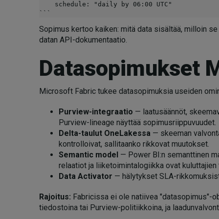
    schedule: "daily by 06:00 UTC"

```
Sopimus kertoo kaiken: mitä data sisältää, milloin se 
datan API-dokumentaatio.
Datasopimukset Mi
Microsoft Fabric tukee datasopimuksia useiden omin
Purview-integraatio
— laatusäännöt, skeemava
Purview-lineage näyttää sopimusriippuvuudet.
Delta-taulut OneLakessa
— skeeman valvonta
kontrolloivat, sallitaanko rikkovat muutokset.
Semantic model
— Power BI:n semanttinen mall
relaatiot ja liiketoimintalogiikka ovat kuluttajien
Data Activator
— hälytykset SLA-rikkomuksista 
Rajoitus:
Fabricissa ei ole natiivea "datasopimus"-o
tiedostoina tai Purview-politiikkoina, ja laadunvalvont