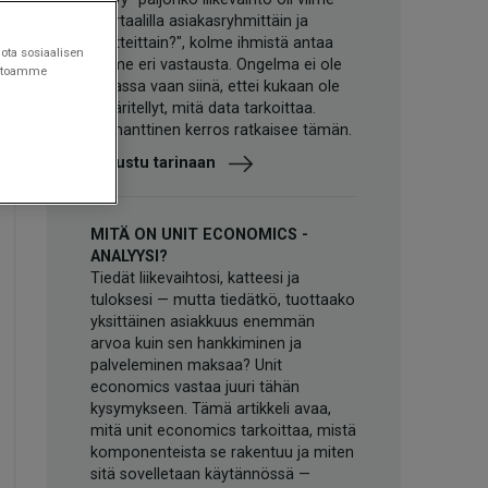
kvartaalilla asiakasryhmittäin ja
tuotteittain?", kolme ihmistä antaa
ota sosiaalisen
kolme eri vastausta. Ongelma ei ole
vustoamme
datassa vaan siinä, ettei kukaan ole
määritellyt, mitä data tarkoittaa.
Semanttinen kerros ratkaisee tämän.
Tutustu tarinaan
MITÄ ON UNIT ECONOMICS -
ANALYYSI?
Tiedät liikevaihtosi, katteesi ja
tuloksesi — mutta tiedätkö, tuottaako
yksittäinen asiakkuus enemmän
arvoa kuin sen hankkiminen ja
palveleminen maksaa? Unit
economics vastaa juuri tähän
kysymykseen. Tämä artikkeli avaa,
mitä unit economics tarkoittaa, mistä
komponenteista se rakentuu ja miten
sitä sovelletaan käytännössä —