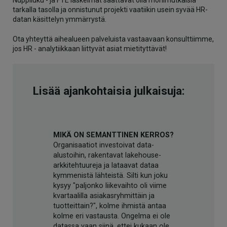
Nuppiluku - ja FTE laskelmat saattavat olla monimutkaisia
tarkalla tasolla ja onnistunut projekti vaatiikin usein syvää HR-
datan käsittelyn ymmärrystä.
Ota yhteyttä aihealueen palveluista vastaavaan konsulttiimme,
jos HR - analytiikkaan liittyvät asiat mietityttävät!
Lisää ajankohtaisia julkaisuja:
MIKÄ ON SEMANTTINEN KERROS?
Organisaatiot investoivat data-
alustoihin, rakentavat lakehouse-
arkkitehtuureja ja lataavat dataa
kymmenistä lähteistä. Silti kun joku
kysyy "paljonko liikevaihto oli viime
kvartaalilla asiakasryhmittäin ja
tuotteittain?", kolme ihmistä antaa
kolme eri vastausta. Ongelma ei ole
datassa vaan siinä, ettei kukaan ole