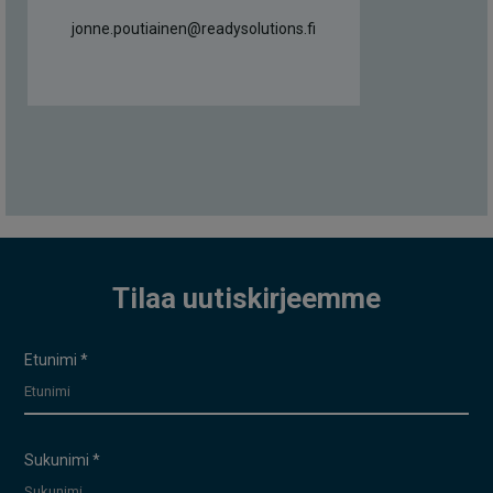
jonne.poutiainen@readysolutions.fi
Tilaa uutiskirjeemme
Uutiskirje
Etunimi
*
Sukunimi
*