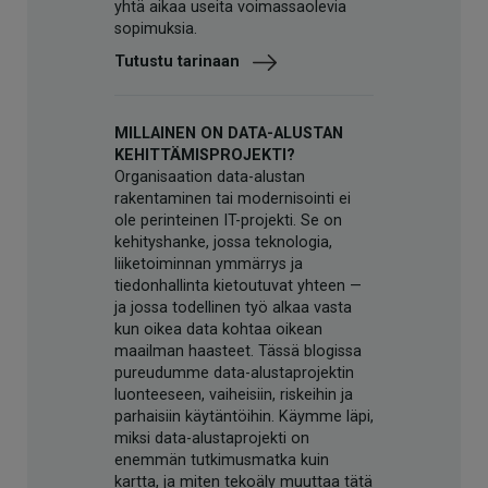
yhtä aikaa useita voimassaolevia
sopimuksia.
Tutustu tarinaan
MILLAINEN ON DATA-ALUSTAN
KEHITTÄMISPROJEKTI?
Organisaation data-alustan
rakentaminen tai modernisointi ei
ole perinteinen IT-projekti. Se on
kehityshanke, jossa teknologia,
liiketoiminnan ymmärrys ja
tiedonhallinta kietoutuvat yhteen —
ja jossa todellinen työ alkaa vasta
kun oikea data kohtaa oikean
maailman haasteet. Tässä blogissa
pureudumme data-alustaprojektin
luonteeseen, vaiheisiin, riskeihin ja
parhaisiin käytäntöihin. Käymme läpi,
miksi data-alustaprojekti on
enemmän tutkimusmatka kuin
kartta, ja miten tekoäly muuttaa tätä