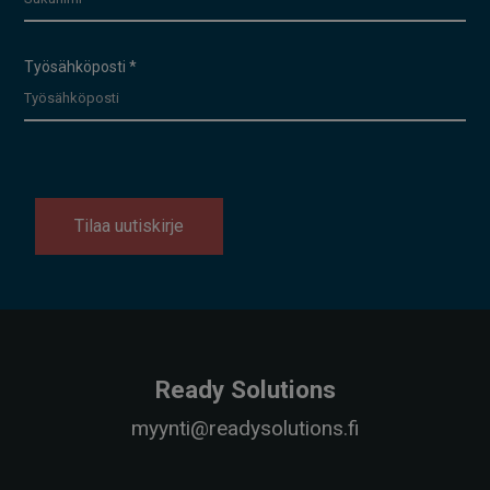
Työsähköposti
*
Tilaa uutiskirje
Ready Solutions
myynti@readysolutions.fi