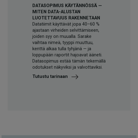
DATASOPIMUS KÄYTÄNNÖSSÄ —
MITEN DATA-ALUSTAN
LUOTETTAVUUS RAKENNETAAN
Datatiimit käyttävät jopa 40–60 %
ajastaan virheiden selvittämiseen,
joiden syy on muualla. Sarake
vaihtaa nimeä, tyyppi muuttuu,
kenttä alkaa tulla tyhjänä — ja
loppupään raportit hajoavat ääneti.
Datasopimus estää tämän tekemällä
odotukset näkyviksi ja valvottaviksi.
Tutustu tarinaan