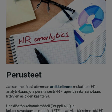
Perusteet
Jatkamme tässä aiemman
artikkelimme
mukaisesti HR -
analytiikkaan, jota perinteisesti HR - raportoinniksi sanotaan,
liittyvien asioiden käsittelyä.
Henkilöstön kokonaismäärä ("nuppiluku") ja
kokoaikavastaavien määrä eli FTE:t ovat yksi tärkeimmistä HR