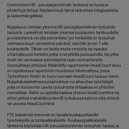
Useimmiten HR - perusjärjestelmän tiedoista on luotava
johdettuja tietoja. Käytännössä tämä tarkoittaa integraatioita
ja laskentalogiikkaa.
Nuppiluvut otetaan yleensä HR-perusjärjestelmän työsuhde-
taulusta. Laskelmat tehdään yleensä kuukauden tarkkuudella
ja määritelmä voi olla esimerkiksi 'jos henkilöllä on työsuhde
voimassa kuun viimeisenä päivänä' saa hän arvon 1 sille
kuukaudelle. Tähän voi lisätä muita versioita tai rajauksi
ottamalla pois henkilöt jotka ovat pitkillä poissaoloilla, tai jotka
eivät ole varsinaisia työntekijöitä vaan contractoreita
(konsultteja) yhtiössä. Määritelty raportoinnin HeadCount taulu
on lopullisessa raportointi-muodossa tähtimallissa, jossa
Työsuhteen tiedot on tuotu suoraan HeadCount tauluun kiinni.
Nuppilukulaskelmissa päänsärkyä voi aiheuttaa työntekijät
joilla on konserniin useita työsuhteita yhtäaikaa eri yhtiöihin
meneillään. Näitä voi ajatella kaikkia yhtenä HeadCounttina tai
sitten jättää mahdollisuuden BI työkalussa katsoa niitä yhtenä
tai useana HeadCounttina.
FTE laskelmat menevät eri tavalla kuukausittaisille
työntekijöille ja tuntipalkkalaisille. Kuukausipalkkalaisille
lähteenä käytetään HR-perusjärjestelmän työsuhde-taulua, ja