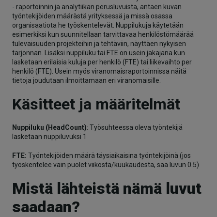
- raportoinnin ja analytiikan perusluvuista, antaen kuvan
työntekijöiden määrästä yrityksessä ja missä osassa
organisaatiota he työskentelevät. Nuppilukuja käytetään
esimerkiksi kun suunnitellaan tarvittavaa henkilöstömäärää
tulevaisuuden projekteihin ja tehtäviin, näyttäen nykyisen
tarjonnan. Lisäksi nuppiluku tai FTE on usein jakajana kun
lasketaan erilaisia kuluja per henkilö (FTE) tai liikevaihto per
henkilö (FTE). Usein myös viranomaisraportoinnissa näitä
tietoja joudutaan ilmoittamaan eri viranomaisille.
Käsitteet ja määritelmät
Nuppiluku (HeadCount)
: Työsuhteessa oleva työntekijä
lasketaan nuppiluvuksi 1
FTE:
Työntekijöiden määrä täysiaikaisina työntekijöinä (jos
työskentelee vain puolet viikosta/kuukaudesta, saa luvun 0.5)
Mistä lähteistä nämä luvut
saadaan?