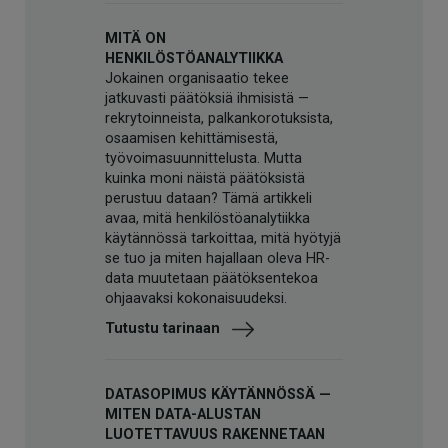
MITÄ ON
HENKILÖSTÖANALYTIIKKA
Jokainen organisaatio tekee
jatkuvasti päätöksiä ihmisistä —
rekrytoinneista, palkankorotuksista,
osaamisen kehittämisestä,
työvoimasuunnittelusta. Mutta
kuinka moni näistä päätöksistä
perustuu dataan? Tämä artikkeli
avaa, mitä henkilöstöanalytiikka
käytännössä tarkoittaa, mitä hyötyjä
se tuo ja miten hajallaan oleva HR-
data muutetaan päätöksentekoa
ohjaavaksi kokonaisuudeksi.
Tutustu tarinaan
DATASOPIMUS KÄYTÄNNÖSSÄ —
MITEN DATA-ALUSTAN
LUOTETTAVUUS RAKENNETAAN