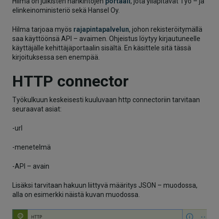
Hilma on julkisten hankintojen
portaali
, jota ylläpitävät Työ – ja
elinkeinoministeriö sekä Hansel Oy.
Hilma tarjoaa myös
rajapintapalvelun
, johon rekisteröitymällä
saa käyttöönsä API – avaimen. Ohjeistus löytyy kirjautuneelle
käyttäjälle kehittäjäportaalin sisältä. En käsittele sitä tässä
kirjoituksessa sen enempää.
HTTP connector
Työkulkuun keskeisesti kuuluvaan http connectoriin tarvitaan
seuraavat asiat:
-url
-menetelmä
-API – avain
Lisäksi tarvitaan hakuun liittyvä määritys JSON – muodossa,
alla on esimerkki näistä kuvan muodossa.