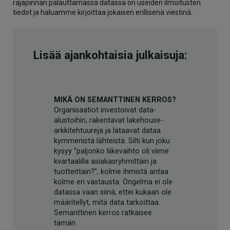
rajapinnan palauttamassa datassa on useiden ilmoitusten
tiedot ja haluamme kirjoittaa jokaisen erillisenä viestinä.
Lisää ajankohtaisia julkaisuja:
MIKÄ ON SEMANTTINEN KERROS?
Organisaatiot investoivat data-
alustoihin, rakentavat lakehouse-
arkkitehtuureja ja lataavat dataa
kymmenistä lähteistä. Silti kun joku
kysyy "paljonko liikevaihto oli viime
kvartaalilla asiakasryhmittäin ja
tuotteittain?", kolme ihmistä antaa
kolme eri vastausta. Ongelma ei ole
datassa vaan siinä, ettei kukaan ole
määritellyt, mitä data tarkoittaa.
Semanttinen kerros ratkaisee
tämän.