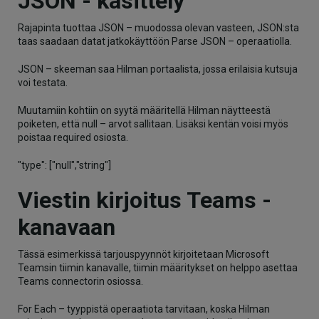
JSON - käsittely
Rajapinta tuottaa JSON – muodossa olevan vasteen, JSON:sta
taas saadaan datat jatkokäyttöön Parse JSON – operaatiolla.
JSON – skeeman saa Hilman portaalista, jossa erilaisia kutsuja
voi testata.
Muutamiin kohtiin on syytä määritellä Hilman näytteestä
poiketen, että null – arvot sallitaan. Lisäksi kentän voisi myös
poistaa required osiosta.
"type": ["null","string"]
Viestin kirjoitus Teams -
kanavaan
Tässä esimerkissä tarjouspyynnöt kirjoitetaan Microsoft
Teamsin tiimin kanavalle, tiimin määritykset on helppo asettaa
Teams connectorin osiossa.
For Each – tyyppistä operaatiota tarvitaan, koska Hilman