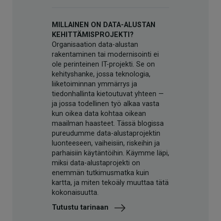
MILLAINEN ON DATA-ALUSTAN
KEHITTÄMISPROJEKTI?
Organisaation data-alustan
rakentaminen tai modernisointi ei
ole perinteinen IT-projekti. Se on
kehityshanke, jossa teknologia,
liiketoiminnan ymmärrys ja
tiedonhallinta kietoutuvat yhteen —
ja jossa todellinen työ alkaa vasta
kun oikea data kohtaa oikean
maailman haasteet. Tässä blogissa
pureudumme data-alustaprojektin
luonteeseen, vaiheisiin, riskeihin ja
parhaisiin käytäntöihin. Käymme läpi,
miksi data-alustaprojekti on
enemmän tutkimusmatka kuin
kartta, ja miten tekoäly muuttaa tätä
kokonaisuutta.
Tutustu tarinaan