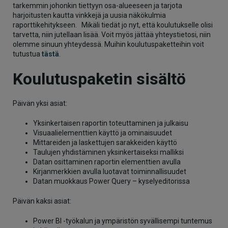
tarkemmin johonkin tiettyyn osa-alueeseen ja tarjota
harjoitusten kautta vinkkejä ja uusia näkökulmia
raporttikehitykseen. Mikäli tiedät jo nyt, että koulutukselle olisi
tarvetta, niin jutellaan lisää. Voit myös jättää yhteystietosi, niin
olemme sinuun yhteydessä. Muihin koulutuspaketteihin voit
tutustua
tästä
.
Koulutuspaketin sisältö
Päivän yksi asiat:
Yksinkertaisen raportin toteuttaminen ja julkaisu
Visuaalielementtien käyttö ja ominaisuudet
Mittareiden ja laskettujen sarakkeiden käyttö
Taulujen yhdistäminen yksinkertaiseksi malliksi
Datan osittaminen raportin elementtien avulla
Kirjanmerkkien avulla luotavat toiminnallisuudet
Datan muokkaus Power Query – kyselyeditorissa
Päivän kaksi asiat:
Power BI -työkalun ja ympäristön syvällisempi tuntemus