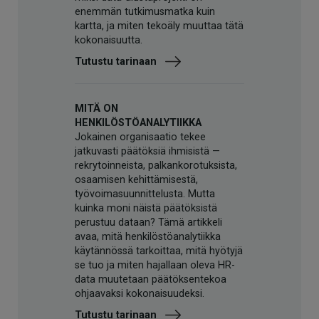
enemmän tutkimusmatka kuin
kartta, ja miten tekoäly muuttaa tätä
kokonaisuutta.
Tutustu tarinaan
MITÄ ON
HENKILÖSTÖANALYTIIKKA
Jokainen organisaatio tekee
jatkuvasti päätöksiä ihmisistä —
rekrytoinneista, palkankorotuksista,
osaamisen kehittämisestä,
työvoimasuunnittelusta. Mutta
kuinka moni näistä päätöksistä
perustuu dataan? Tämä artikkeli
avaa, mitä henkilöstöanalytiikka
käytännössä tarkoittaa, mitä hyötyjä
se tuo ja miten hajallaan oleva HR-
data muutetaan päätöksentekoa
ohjaavaksi kokonaisuudeksi.
Tutustu tarinaan