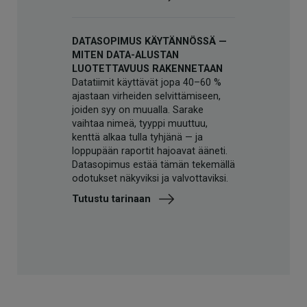
DATASOPIMUS KÄYTÄNNÖSSÄ —
MITEN DATA-ALUSTAN
LUOTETTAVUUS RAKENNETAAN
Datatiimit käyttävät jopa 40–60 %
ajastaan virheiden selvittämiseen,
joiden syy on muualla. Sarake
vaihtaa nimeä, tyyppi muuttuu,
kenttä alkaa tulla tyhjänä — ja
loppupään raportit hajoavat ääneti.
Datasopimus estää tämän tekemällä
odotukset näkyviksi ja valvottaviksi.
Tutustu tarinaan