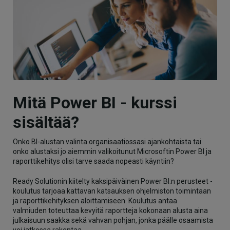
Mitä Power BI - kurssi
sisältää?
Onko BI-alustan valinta organisaatiossasi ajankohtaista tai
onko alustaksi jo aiemmin valikoitunut Microsoftin Power BI ja
raporttikehitys olisi tarve saada nopeasti käyntiin?
Ready Solutionin kiitelty kaksipäiväinen Power BI:n perusteet -
koulutus tarjoaa kattavan katsauksen ohjelmiston toimintaan
ja raporttikehityksen aloittamiseen. Koulutus antaa
valmiuden toteuttaa kevyitä raportteja kokonaan alusta aina
julkaisuun saakka sekä vahvan pohjan, jonka päälle osaamista
voi jatkossa rakentaa.