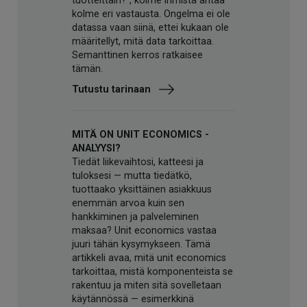
tuotteittain?", kolme ihmistä antaa
kolme eri vastausta. Ongelma ei ole
datassa vaan siinä, ettei kukaan ole
määritellyt, mitä data tarkoittaa.
Semanttinen kerros ratkaisee
tämän.
Tutustu tarinaan
MITÄ ON UNIT ECONOMICS -
ANALYYSI?
Tiedät liikevaihtosi, katteesi ja
tuloksesi — mutta tiedätkö,
tuottaako yksittäinen asiakkuus
enemmän arvoa kuin sen
hankkiminen ja palveleminen
maksaa? Unit economics vastaa
juuri tähän kysymykseen. Tämä
artikkeli avaa, mitä unit economics
tarkoittaa, mistä komponenteista se
rakentuu ja miten sitä sovelletaan
käytännössä — esimerkkinä