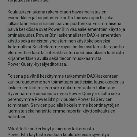
Koulutuksen aikana rakennetaan havainnollistavien
esimerkkien ja harjoitusten kautta toimiva raportti, joka
julkaistaan ensimmäisen päivän päätteeksi. Ensimmäisenä
päivä keskiössä ovat Power BI:n visuaalielementtien käyttö ja
ominaisuudet, Power BI:n laskennallisten DAX-elementtien
käyttö sekä aineiston yhdistäminen käyttökelpoiseksi
tietomalliksi. Käsittelemme myös tiedon osittamista raportin
elementtien kautta, interaktiivisten ominaisuuksien luomista
kirjanmerkkien avulla sekä tiedon muokkaamista
Power Query -kyselyeditorissa.
Toisena päivänä keskitymme tarkemmin DAX-laskentaan,
kun pureudumme sen toimintaperiaatteisiin, lausekkeiden ja
laskelmien laatimiseen sekä dokumentaation tulkintaan.
Syvennämme osaamista myös Power Query:n osalta sekä
perehdymme Power BI:n pilvipuolen Power BI Servicen
toimintaan. Servicen puolella kokeilemme koontinäyttöjen
luomista sekä harjoittelemme raportin käyttöoikeuksien
hallintaan.
Mikäli teille on kertynyt jo hieman kokemusta
Power BI:n käytöstä voidaan koulutuksessa syventyä