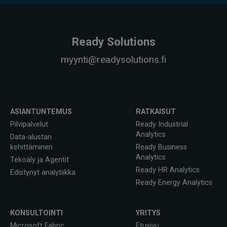
Ready Solutions
myynti@readysolutions.fi
ASIANTUNTEMUS
RATKAISUT
Pilvipalvelut
Ready Industrial
Analytics
Data-alustan
kehittäminen
Ready Business
Analytics
Tekoäly ja Agentit
Ready HR Analytics
Edistynyt analytiikka
Ready Energy Analytics
KONSULTOINTI
YRITYS
Microsoft Fabric
Etusivu