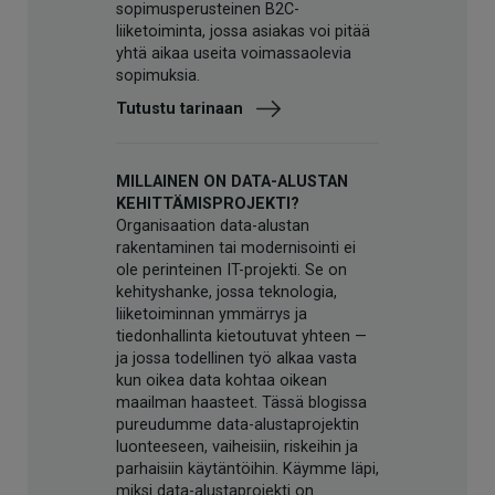
sopimusperusteinen B2C-
liiketoiminta, jossa asiakas voi pitää
yhtä aikaa useita voimassaolevia
sopimuksia.
Tutustu tarinaan
MILLAINEN ON DATA-ALUSTAN
KEHITTÄMISPROJEKTI?
Organisaation data-alustan
rakentaminen tai modernisointi ei
ole perinteinen IT-projekti. Se on
kehityshanke, jossa teknologia,
liiketoiminnan ymmärrys ja
tiedonhallinta kietoutuvat yhteen —
ja jossa todellinen työ alkaa vasta
kun oikea data kohtaa oikean
maailman haasteet. Tässä blogissa
pureudumme data-alustaprojektin
luonteeseen, vaiheisiin, riskeihin ja
parhaisiin käytäntöihin. Käymme läpi,
miksi data-alustaprojekti on