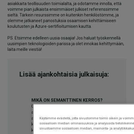
asiakkaita teollisuuden toimialalta, ja odotamme innolla, että
voimme pian julkaista ensimmäiset julkiset referenssimme
sieltä. Tärkein resurssimme on kuitenkin henkilöstömme, ja
olemme jatkaneet panostuksia osaamisen kehittämiseen
koulutusten ja Azure-sertifioitumisen kautta.
PS. Etsimme edelleen uusia osaajia! Jos haluat työskennellä
uusimpien teknologioiden parissa ja olet innokas kehittymään,
laita meille viestiä!
Lisää ajankohtaisia julkaisuja:
MIKÄ ON SEMANTTINEN KERROS?
Organisaatiot investoivat data-
alustoihin, rakentavat lakehouse-
arkkitehtuureja ja lataavat dataa
Käytämme evästeitä, jotta sivustomme toimii oikein ja voimme 
sosiaalisen median ominaisuuksia ja analysoida tietoliikennet
kymmenistä lähteistä. Silti kun joku
sivustoamme sosiaalisen median, mainonta- ja analytiikk
kysyy "paljonko liikevaihto oli viime