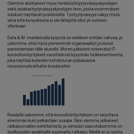
Olemme aloittaneet myös henkilöstötyytyväisyyskyselyjen
sekä asiakastyytyväisyyskyselyjen teon, joista ensimmäiset
tulokset näyttävät positiivisilta. Työtyytyväisyys näkyy myös
siinä että konsulteista ei ole lähtijöitä ollut yli vuoteen
ollenkaan.
Data & AI -markkinoilla kysyntä on edelleen erittäin vahvaa, ja
uskomme, että myös pienemmät organisaatiot joutuvat
panostamaan tälle alueelle. Monet julkisesti noteeratut IT-
konsultointiyritykset varoittelevat kysynnän heikkenemisestä,
joka näyttää kuitenkin kohdistuvan pääasiassa
resurssivuokrattuihin koodareihin.
Readyllä uskomme, että konsultointiyrityksen on tarjottava
enemmän kuin pelkästään osaajia. Siksi olemme jatkaneet
ratkaisumallien kehittämistä, ja viimeisin saavutuksemme on
teollisuuden asiakkaille suunnattu ratkaisu. Meillä on jo useita