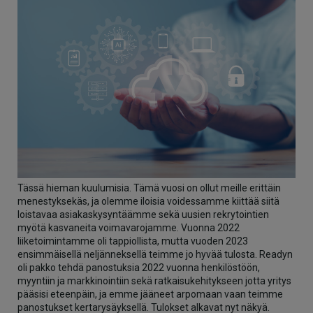
Tässä hieman kuulumisia. Tämä vuosi on ollut meille erittäin
menestyksekäs, ja olemme iloisia voidessamme kiittää siitä
loistavaa asiakaskysyntäämme sekä uusien rekrytointien
myötä kasvaneita voimavarojamme. Vuonna 2022
liiketoimintamme oli tappiollista, mutta vuoden 2023
ensimmäisellä neljänneksellä teimme jo hyvää tulosta. Readyn
oli pakko tehdä panostuksia 2022 vuonna henkilöstöön,
myyntiin ja markkinointiin sekä ratkaisukehitykseen jotta yritys
pääsisi eteenpäin, ja emme jääneet arpomaan vaan teimme
panostukset kertarysäyksellä. Tulokset alkavat nyt näkyä.