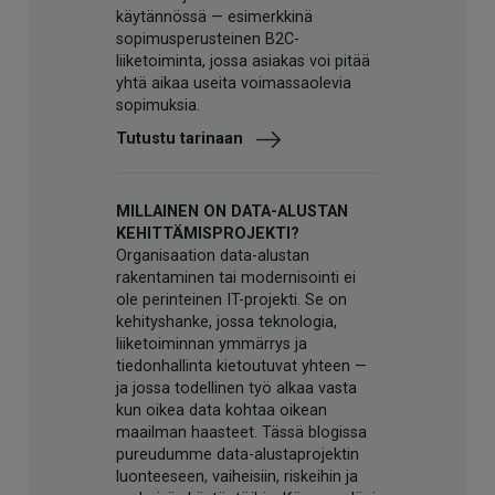
käytännössä — esimerkkinä
sopimusperusteinen B2C-
liiketoiminta, jossa asiakas voi pitää
yhtä aikaa useita voimassaolevia
sopimuksia.
Tutustu tarinaan
MILLAINEN ON DATA-ALUSTAN
KEHITTÄMISPROJEKTI?
Organisaation data-alustan
rakentaminen tai modernisointi ei
ole perinteinen IT-projekti. Se on
kehityshanke, jossa teknologia,
liiketoiminnan ymmärrys ja
tiedonhallinta kietoutuvat yhteen —
ja jossa todellinen työ alkaa vasta
kun oikea data kohtaa oikean
maailman haasteet. Tässä blogissa
pureudumme data-alustaprojektin
luonteeseen, vaiheisiin, riskeihin ja