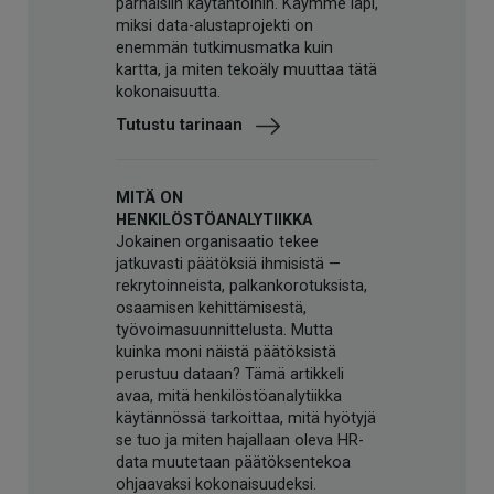
parhaisiin käytäntöihin. Käymme läpi,
miksi data-alustaprojekti on
enemmän tutkimusmatka kuin
kartta, ja miten tekoäly muuttaa tätä
kokonaisuutta.
Tutustu tarinaan
MITÄ ON
HENKILÖSTÖANALYTIIKKA
Jokainen organisaatio tekee
jatkuvasti päätöksiä ihmisistä —
rekrytoinneista, palkankorotuksista,
osaamisen kehittämisestä,
työvoimasuunnittelusta. Mutta
kuinka moni näistä päätöksistä
perustuu dataan? Tämä artikkeli
avaa, mitä henkilöstöanalytiikka
käytännössä tarkoittaa, mitä hyötyjä
se tuo ja miten hajallaan oleva HR-
data muutetaan päätöksentekoa
ohjaavaksi kokonaisuudeksi.